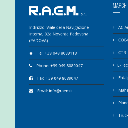
MARCHI
Indirizzo: Viale della Navigazione
AC A
Interna, 82a Noventa Padovana
COB
(PADOVA)
CTR -
Tel: +39 049 8089118
E-Te
Phone: +39 049 8089047
Ental
Fax: +39 049 8089047
Mahel
Email: info@raem.it
Plane
Truck