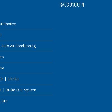
RAGGIUNGICI IN:
utomotive
O
 Auto Air Conditioning
cno
pia
e | Letrika
t | Brake Disc System
 Lite